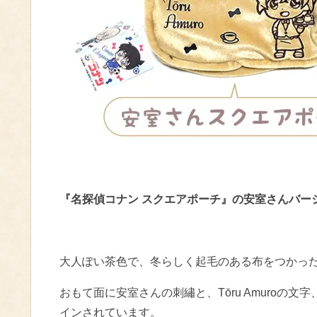
『名探偵コナン スクエアポーチ』の安室さんバー
大人ぽい茶色で、冬らしく起毛のある布をつかっ
おもて面に安室さんの刺繡と、Tōru Amuroの
インされています。