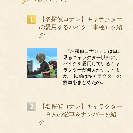
Don’t Wanna Lie/B’z
ラブサーチライト/柴咲コウ
少女の頃に戻ったみたいに/ZARD
【名探偵コナン】キャラクター
の愛用するバイク（車種）を紹
ゆるぎないものひとつ/B’z
介！
翼を広げて/ZARD
Dream×Dream/愛内里奈
『名探偵コナン』には車に
Everlasting/B’z
乗るキャラクター以外に、
ワンモアタイム/斉藤和義
バイクを愛用しているキャ
ラクターが何人かいますよ
ね！ 以前はキャラクターの
愛車をまとめたの...
【名探偵コナン】キャラクター
１９人の愛車＆ナンバーを紹
介！