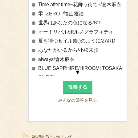
Time after time~花舞う街で~/倉木麻衣
零 -ZERO- /福山雅治
世界はあなたの色になる/B’z
オー！リバル/ポルノグラフィティ
夏を待つセイル(帆)のように/ZARD
あなたがいるから/小松未歩
always/倉木麻衣
BLUE SAPPHIRE/HIROOMI TOSAKA
ONE/B’z
PUZZLE/倉木麻衣
七つの海を渡る風のように/愛内里菜&
みんなの回答を見る
三枝夕夏
Happy Birthday/杏子
ハルウタ/いきものがかり
Over Drive/GARNET CROW
PV数ランキング