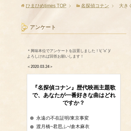
ひまひめtimes
TOP
名探偵コナン
大き
アンケート
＊興味本位でアンケートを設置しました！\( ˆoˆ )/
よろしければ回答お願いします！
＜2020.03.24＞
『名探偵コナン』歴代映画主題歌
で、あなたが一番好きな曲はどれ
ですか？
永遠の不在証明/東京事変
渡月橋~君思ふ~/倉木麻衣