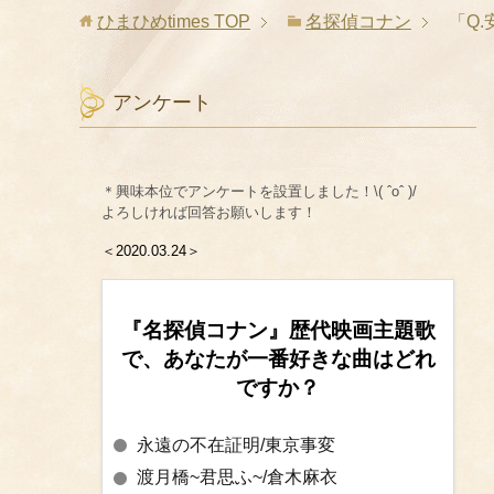
ひまひめtimes
TOP
名探偵コナン
「Q
アンケート
＊興味本位でアンケートを設置しました！\( ˆoˆ )/
よろしければ回答お願いします！
＜2020.03.24＞
『名探偵コナン』歴代映画主題歌
で、あなたが一番好きな曲はどれ
ですか？
永遠の不在証明/東京事変
渡月橋~君思ふ~/倉木麻衣