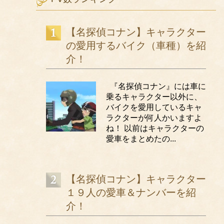
Don’t Wanna Lie/B’z
ラブサーチライト/柴咲コウ
少女の頃に戻ったみたいに/ZARD
【名探偵コナン】キャラクター
の愛用するバイク（車種）を紹
ゆるぎないものひとつ/B’z
介！
翼を広げて/ZARD
Dream×Dream/愛内里奈
『名探偵コナン』には車に
Everlasting/B’z
乗るキャラクター以外に、
ワンモアタイム/斉藤和義
バイクを愛用しているキャ
ラクターが何人かいますよ
ね！ 以前はキャラクターの
愛車をまとめたの...
【名探偵コナン】キャラクター
１９人の愛車＆ナンバーを紹
介！