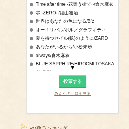
Time after time~花舞う街で~/倉木麻衣
零 -ZERO- /福山雅治
世界はあなたの色になる/B’z
オー！リバル/ポルノグラフィティ
夏を待つセイル(帆)のように/ZARD
あなたがいるから/小松未歩
always/倉木麻衣
BLUE SAPPHIRE/HIROOMI TOSAKA
ONE/B’z
PUZZLE/倉木麻衣
七つの海を渡る風のように/愛内里菜&
みんなの回答を見る
三枝夕夏
Happy Birthday/杏子
ハルウタ/いきものがかり
Over Drive/GARNET CROW
PV数ランキング