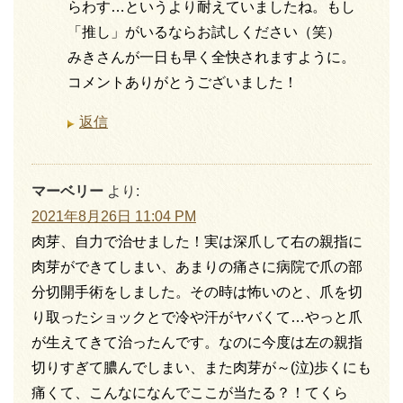
らわす…というより耐えていましたね。もし
「推し」がいるならお試しください（笑）
みきさんが一日も早く全快されますように。
コメントありがとうございました！
返信
マーベリー
より:
2021年8月26日 11:04 PM
肉芽、自力で治せました！実は深爪して右の親指に
肉芽ができてしまい、あまりの痛さに病院で爪の部
分切開手術をしました。その時は怖いのと、爪を切
り取ったショックとで冷や汗がヤバくて…やっと爪
が生えてきて治ったんです。なのに今度は左の親指
切りすぎて膿んでしまい、また肉芽が～(泣)歩くにも
痛くて、こんなになんでここが当たる？！てくら