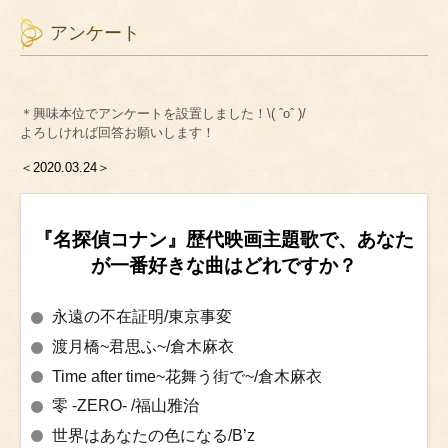
アンケート
＊興味本位でアンケートを設置しました！\( ˆoˆ )/
よろしければ回答お願いします！
＜2020.03.24＞
『名探偵コナン』歴代映画主題歌で、あなた
が一番好きな曲はどれですか？
永遠の不在証明/東京事変
渡月橋~君思ふ~/倉木麻衣
Time after time~花舞う街で~/倉木麻衣
零 -ZERO- /福山雅治
世界はあなたの色になる/B’z