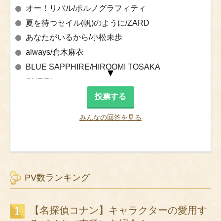
オー！リバル/ポルノグラフィティ
夏を待つセイル(帆)のように/ZARD
あなたがいるから/小松未歩
always/倉木麻衣
BLUE SAPPHIRE/HIROOMI TOSAKA
ONE/B’z
PUZZLE/倉木麻衣
七つの海を渡る風のように/愛内里菜&三枝夕夏
みんなの回答を見る
Happy Birthday/杏子
ハルウタ/いきものがかり
Over Drive/GARNET CROW
Don’t Wanna Lie/B’z
PV数ランキング
ラブサーチライト/柴咲コウ
少女の頃に戻ったみたいに/ZARD
【名探偵コナン】キャラクターの愛用す
ゆるぎないものひとつ/B’z