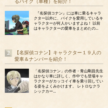
るバイク（車種）を紹介！
翼を広げて/ZARD
Dream×Dream/愛内里奈
『名探偵コナン』には車に乗るキャラ
Everlasting/B’z
クター以外に、バイクを愛用しているキ
ャラクターが何人かいますよね！ 以前
ワンモアタイム/斉藤和義
はキャラクターの愛車をまとめたの...
【名探偵コナン】キャラクター１９人の
愛車＆ナンバーを紹介！
「名探偵コナン」の作者・青山剛昌先生
はかなり車に詳しく、作中でも登場キャ
ラクターがカッコイイ車を乗り回してい
る姿をよくみかけます。 レトロなクラ
シックカー...